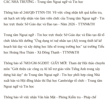
CÁC NHÀ TRƯỜNG - Trung tâm Ngoại ngữ và Tin học
Thông báo số 244/QĐ-TTNN-TH: Về việc công nhận kết quả kiểm tra,
sát hạch xét tiếp nhận vào làm viên chức của Trung tâm Ngoại ngữ - Tin
học trực thuộc Sở Giáo dục và Đạo tạo - Năm 2026 - TTNN&TH
Trung tâm Ngoại ngữ - Tin học trực thuộc Sở Giáo dục và Đào tạo đã tổ
chức khóa bồi dưỡng "Ứng dụng trí tuệ nhân tạo (AI) trong thiết kế kế
hoạch bài dạy và xây dựng học liệu số trong trường học" tại trường Tiểu
học Hoàng Hoa Thám - Xã Đông Thạnh - TTNN&TH
Thông báo số 7683/GM-SGDĐT: GIẤY MỜI: Tham dự Hội thảo chuyên
môn "Giới thiệu các công cụ AI hỗ trợ giáo viên Tiếng Anh trong xây
dựng bài dạy" do Trung tâm Ngoại ngữ - Tin học phối hợp cùng Nhà
xuất bản và Hội đồng khảo thí Đại học Cambridge tổ chức - Trung tâm
Ngoại ngữ và Tin học
Thông báo về việc nhận Văn bản Mật - Phòng Kiểm tra - Pháp chế