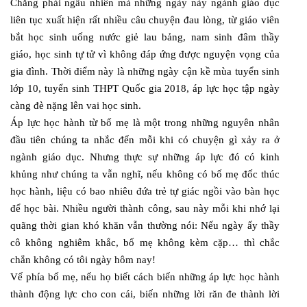
Chẳng phải ngẫu nhiên mà những ngày này ngành giáo dục
liên tục xuất hiện rất nhiều câu chuyện đau lòng, từ giáo viên
bắt học sinh uống nước giẻ lau bảng, nam sinh đâm thầy
giáo, học sinh tự tử vì không đáp ứng được nguyện vọng của
gia đình. Thời điểm này là những ngày cận kề mùa tuyển sinh
lớp 10, tuyển sinh THPT Quốc gia 2018, áp lực học tập ngày
càng đè nặng lên vai học sinh.
Áp lực học hành từ bố mẹ là một trong những nguyên nhân
đầu tiên chúng ta nhắc đến mỗi khi có chuyện gì xảy ra ở
ngành giáo dục. Nhưng thực sự những áp lực đó có kinh
khủng như chúng ta vẫn nghĩ, nếu không có bố mẹ đốc thúc
học hành, liệu có bao nhiêu đứa trẻ tự giác ngồi vào bàn học
để học bài. Nhiều người thành công, sau này mỗi khi nhớ lại
quãng thời gian khó khăn vẫn thường nói: Nếu ngày ấy thầy
cô không nghiêm khắc, bố mẹ không kèm cặp… thì chắc
chắn không có tôi ngày hôm nay!
Vế phía bố mẹ, nếu họ biết cách biến những áp lực học hành
thành động lực cho con cái, biến những lời răn đe thành lời