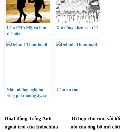
Làm CHA MẸ và hơn
Xin đừng khen con tôi!
thế nữa
Nhìn những nghị lực
Cảm ơn con!
sống phi thường ấy, sẽ
chẳng ai còn muốn cay
nghiệt với cuộc đời…
Hoạt động Tiếng Anh
Đi họp cho con, vài lời
ngoài trời của Indochina
nói của ông bố mù chữ