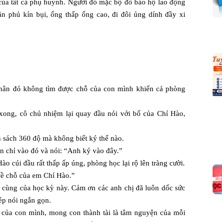
của tất cả phụ huynh. Người đó mặc bộ đồ bảo hộ lao động
n phủ kín bụi, ống thấp ống cao, đi đôi ủng dính đầy xi
hân đó không tìm được chỗ của con mình khiến cả phòng
 xong, cô chủ nhiệm lại quay đầu nói với bố của Chí Hào,
h sách 360 độ mà không biết ký thế nào.
n chỉ vào đó và nói: “Anh ký vào đây.”
ào cúi đầu rất thấp ấp úng, phòng học lại rộ lên tràng cười.
về chỗ của em Chí Hào.”
 cùng của học kỳ này. Cảm ơn các anh chị đã luôn dốc sức
hép nói ngắn gọn.
ch của con mình, mong con thành tài là tâm nguyện của mỗi