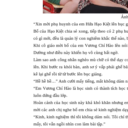
Ảnh
“Xin mời phụ huynh của em Hứa Hạo Kiệt lên bục 
Bố của Hạo Kiệt chia sẻ xong, tiếp theo có 2 phụ 
có gì mới, đều là quản lý con nghiêm khắc thế nào,
Khi cô giáo mời bố của em Vương Chí Hào lên nói
Dường như điều này khiến họ vô cùng bất ngờ.
Làm sao anh công nhân nghèo mù chữ có thể dạy con
lên. Khi bước ra khỏi bàn, anh sơ ý vấp phải ghế b
kê lại ghế rồi từ từ bước lên bục giảng.
“Hề hề hề…” Anh cười mấy tiếng, mắt không dám nh
“Em Vương Chí Hào là học sinh có thành tích học t
luôn đứng đầu lớp.
Hoàn cảnh của học sinh này khá khó khăn nhưng em
mời các anh chị nghe bố em chia sẻ kinh nghiệm dạ
“Kinh, kinh nghiệm thì tôi không dám nói. Tôi chỉ t
mấy, tôi vẫn ngồi nhìn con làm bài tập.”