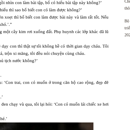
Chu
gồi nhìn con làm bài tập, bố có hiểu bài tập này không?’
th
 hiểu thì sao bố biết con có làm được không?’
n xoẹt thì bố biết con làm được bài này và làm rất tốt. Nếu
Bộ 
khó.’.”
tri
g một cây kim rơi xuống đất. Phụ huynh các lớp khác đã lũ
20
 dạy con thì thật sự tôi không hề có thời gian dạy cháu. Tôi
á, trộn xi măng, tôi đều nói chuyện cùng cháu.
chủ tịch nước không?’
.
u: ‘Con trai, con có muốn ở trong căn hộ cao rộng, đẹp đẽ
.’
đen chạy vù qua, tôi lại hỏi: ‘Con có muốn lái chiếc xe hơi
hé.’