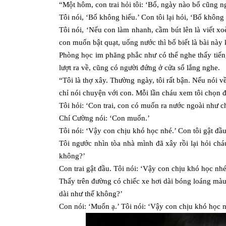
“Một hôm, con trai hỏi tôi: ‘Bố, ngày nào bố cũng n
Tôi nói, ‘Bố không hiểu.’ Con tôi lại hỏi, ‘Bố không
Tôi nói, ‘Nếu con làm nhanh, cầm bút lên là viết xoè
con muốn bật quạt, uống nước thì bố biết là bài này 
Phòng học im phăng phắc như có thể nghe thấy tiến
lượt ra về, cũng có người đứng ở cửa sổ lắng nghe.
“Tôi là thợ xây. Thường ngày, tôi rất bận. Nếu nói về
chỉ nói chuyện với con. Mỗi lần cháu xem tôi chọn đ
Tôi hỏi: ‘Con trai, con có muốn ra nước ngoài như 
Chí Cường nói: ‘Con muốn.’
Tôi nói: ‘Vậy con chịu khó học nhé.’ Con tôi gật đầu
Tôi ngước nhìn tòa nhà mình đã xây rồi lại hỏi chá
không?’
Con trai gật đầu. Tôi nói: ‘Vậy con chịu khó học nhé
Thấy trên đường có chiếc xe hơi dài bóng loáng màu 
dài như thế không?’
Con nói: ‘Muốn ạ.’ Tôi nói: ‘Vậy con chịu khó học n