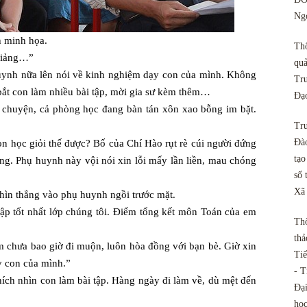
Ngo
 minh họa.
Th
giảng…”
quả
huynh nữa lên nói về kinh nghiệm dạy con của mình. Không
Tru
 bắt con làm nhiều bài tập, mời gia sư kèm thêm…
Đạ
 chuyện, cả phòng học đang bàn tán xôn xao bỗng im bặt.
Tru
Đào
 học giỏi thế được? Bố của Chí Hào rụt rè cúi người đứng
tạo
ăng. Phụ huynh này vội nói xin lỗi mấy lần liền, mau chóng
số 
Xã
ìn thẳng vào phụ huynh ngồi trước mặt.
ập tốt nhất lớp chúng tôi. Điểm tổng kết môn Toán của em
Th
thả
 chưa bao giờ đi muộn, luôn hòa đồng với bạn bè. Giờ xin
Tiế
y con của mình.”
- T
hích nhìn con làm bài tập. Hàng ngày đi làm về, dù mệt đến
Đại
họ