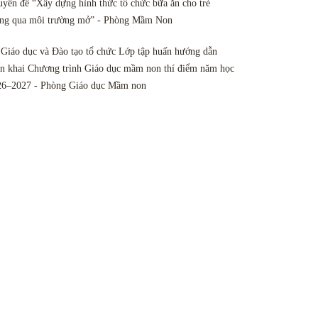
yên đề “Xây dựng hình thức tổ chức bữa ăn cho trẻ
ông qua môi trường mở” - Phòng Mầm Non
Giáo dục và Đào tạo tổ chức Lớp tập huấn hướng dẫn
ển khai Chương trình Giáo dục mầm non thí điểm năm học
26–2027 - Phòng Giáo dục Mầm non