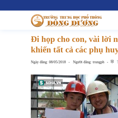
Đi họp cho con, vài lời
khiến tất cả các phụ hu
Ngày đăng:
08/05/2018
Người đăng:
trungph
T