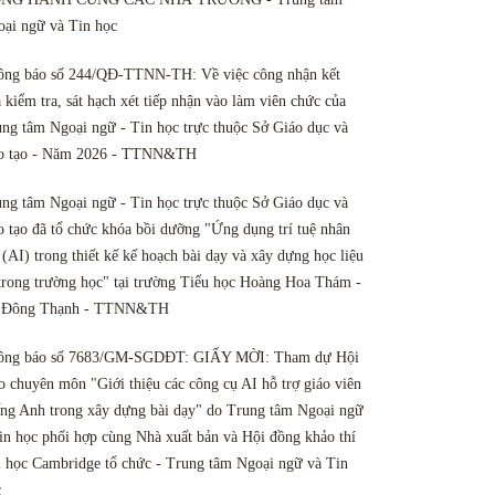
ại ngữ và Tin học
ông báo số 244/QĐ-TTNN-TH: Về việc công nhận kết
 kiểm tra, sát hạch xét tiếp nhận vào làm viên chức của
ng tâm Ngoại ngữ - Tin học trực thuộc Sở Giáo dục và
o tạo - Năm 2026 - TTNN&TH
ng tâm Ngoại ngữ - Tin học trực thuộc Sở Giáo dục và
 tạo đã tổ chức khóa bồi dưỡng "Ứng dụng trí tuệ nhân
 (AI) trong thiết kế kế hoạch bài dạy và xây dựng học liệu
trong trường học" tại trường Tiểu học Hoàng Hoa Thám -
 Đông Thạnh - TTNN&TH
ông báo số 7683/GM-SGDĐT: GIẤY MỜI: Tham dự Hội
o chuyên môn "Giới thiệu các công cụ AI hỗ trợ giáo viên
ng Anh trong xây dựng bài dạy" do Trung tâm Ngoại ngữ
in học phối hợp cùng Nhà xuất bản và Hội đồng khảo thí
 học Cambridge tổ chức - Trung tâm Ngoại ngữ và Tin
c