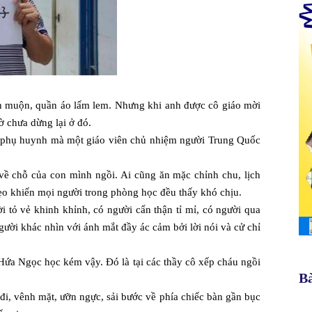
n muộn, quần áo lấm lem. Nhưng khi anh được cô giáo mời
ờ chưa dừng lại ở đó.
 phụ huynh mà một giáo viên chủ nhiệm người Trung Quốc
 về chỗ của con mình ngồi. Ai cũng ăn mặc chỉnh chu, lịch
 ẹo khiến mọi người trong phòng học đều thấy khó chịu.
i tỏ vẻ khinh khỉnh, có người cẩn thận tỉ mỉ, có người qua
ười khác nhìn với ánh mắt đầy ác cảm bởi lời nói và cử chỉ
o Hứa Ngọc học kém vậy. Đó là tại các thầy cô xếp cháu ngồi
Bà
 đi, vênh mặt, ưỡn ngực, sải bước về phía chiếc bàn gần bục