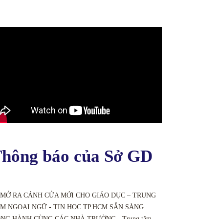
hông báo của Sở GD
 MỞ RA CÁNH CỬA MỚI CHO GIÁO DỤC – TRUNG
M NGOẠI NGỮ - TIN HỌC TP.HCM SẴN SÀNG
NG HÀNH CÙNG CÁC NHÀ TRƯỜNG - Trung tâm