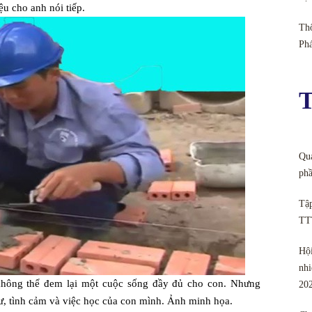
ệu cho anh nói tiếp.
Thô
Ph
T
Quả
phầ
Tập
TT
Hội
nhi
 không thể đem lại một cuộc sống đầy đủ cho con. Nhưng
20
ư, tình cảm và việc học của con mình. Ảnh minh họa.