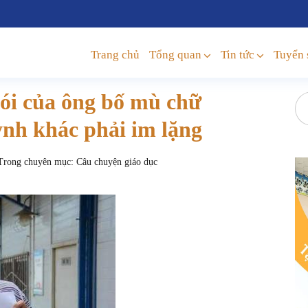
Trang chủ
Tổng quan
Tin tức
Tuyển 
 nói của ông bố mù chữ
ynh khác phải im lặng
rong chuyên mục:
Câu chuyện giáo dục