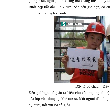
giảng nhất, ngồi phịch xuống mà chẳng thèm để ý đế
Buổi họp bắt đầu lúc 7 rưỡi. Sắp đến giờ họp, cô ch
hỏi của cha mẹ học sinh.
Đây là bố cháu – Đây l
Đến giờ họp, cô giáo ra hiệu cho các mọi người trật
cửa lớp vừa đóng lại khẽ mở ra. Một người đàn ông 
nụ cười, nói xin lỗi cô giáo.