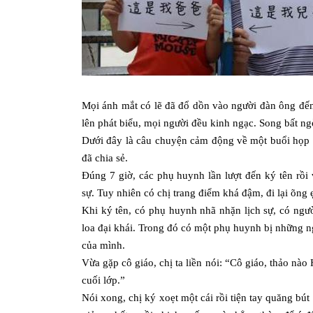
Mọi ánh mắt có lẽ đã đổ dồn vào người đàn ông đế
lên phát biểu, mọi người đều kinh ngạc. Song bất ng
Dưới đây là câu chuyện cảm động về một buổi họp
đã chia sẻ.
Đúng 7 giờ, các phụ huynh lần lượt đến ký tên rồi
sự. Tuy nhiên có chị trang điểm khá đậm, đi lại õng
Khi ký tên, có phụ huynh nhã nhặn lịch sự, có ngườ
loa đại khái. Trong đó có một phụ huynh bị những ng
của mình.
Vừa gặp cô giáo, chị ta liền nói: “Cô giáo, thảo nà
cuối lớp.”
Nói xong, chị ký xoẹt một cái rồi tiện tay quăng bút