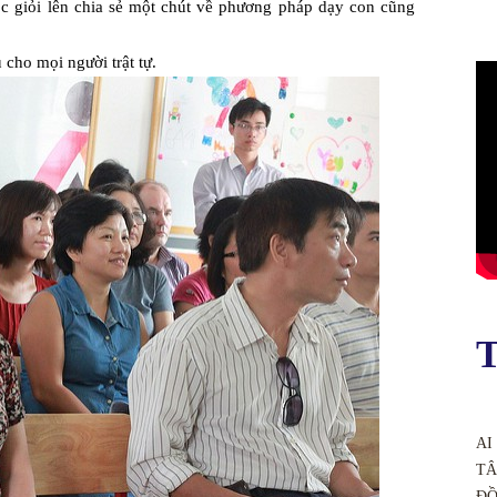
c giỏi lên chia sẻ một chút về phương pháp dạy con cũng
cho mọi người trật tự.
T
AI
TÂ
ĐỒ