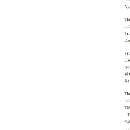
Ngo
Th
quả
Tru
Đạ
Tru
Đào
tạo
số 
Xã
Th
thả
Tiế
- T
Đại
họ