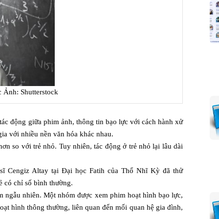
ực
Ảnh: Shutterstock
ác động giữa phim ảnh, thông tin bạo lực với cách hành xử
gia với nhiều nền văn hóa khác nhau.
 so với trẻ nhỏ. Tuy nhiên, tác động ở trẻ nhỏ lại lâu dài
sĩ Cengiz Altay tại Đại học Fatih của Thổ Nhĩ Kỳ đã thử
ẻ có chỉ số bình thường.
óm ngẫu nhiên. Một nhóm được xem phim hoạt hình bạo lực,
ạt hình thông thường, liên quan đến mối quan hệ gia đình,