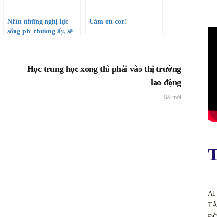
Nhìn những nghị lực
Cảm ơn con!
sống phi thường ấy, sẽ
chẳng ai còn muốn cay
nghiệt với cuộc đời…
Học trung học xong thì phải vào thị trường
lao động
Bài mới
T
AI
TÂ
ĐỒ