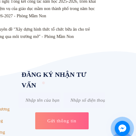
 nghị Tổng kết công tác năm học 2025-2026, triển khai
ệm vụ của giáo dục mầm non thành phố trong năm học
26-2027 - Phòng Mầm Non
yên đề “Xây dựng hình thức tổ chức bữa ăn cho trẻ
ông qua môi trường mở” - Phòng Mầm Non
ĐĂNG KÝ NHẬN TƯ
VẤN
Dương
ng
ơng