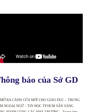
hông báo của Sở GD
 MỞ RA CÁNH CỬA MỚI CHO GIÁO DỤC – TRUNG
M NGOẠI NGỮ - TIN HỌC TP.HCM SẴN SÀNG
NG HÀNH CÙNG CÁC NHÀ TRƯỜNG - Trung tâm