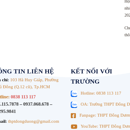
Hội
nhi
20
Chu
th
NG TIN LIÊN HỆ
KẾT NỐI VỚI
 chỉ:
103 Hà Huy Giáp, Phường
TRƯỜNG
ú Đông (Q.12 cũ), Tp.HCM
Hotline: 0838 113 117
line:
0838 113 117
.115.7878
–
0937.068.678
–
OA: Trường THPT Đông 
295.9841
Fanpage: THPT Đông Dươ
ail:
thptdongduong@gmail.com
YouTube: THPT Đông Dư