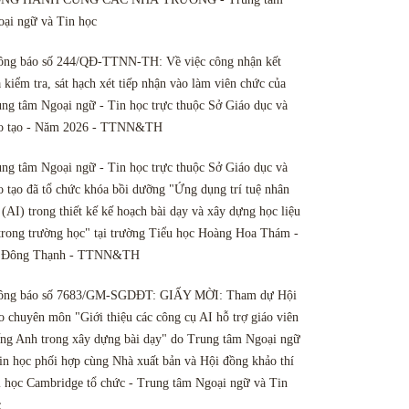
ại ngữ và Tin học
ông báo số 244/QĐ-TTNN-TH: Về việc công nhận kết
 kiểm tra, sát hạch xét tiếp nhận vào làm viên chức của
ng tâm Ngoại ngữ - Tin học trực thuộc Sở Giáo dục và
o tạo - Năm 2026 - TTNN&TH
ng tâm Ngoại ngữ - Tin học trực thuộc Sở Giáo dục và
 tạo đã tổ chức khóa bồi dưỡng "Ứng dụng trí tuệ nhân
 (AI) trong thiết kế kế hoạch bài dạy và xây dựng học liệu
trong trường học" tại trường Tiểu học Hoàng Hoa Thám -
 Đông Thạnh - TTNN&TH
ông báo số 7683/GM-SGDĐT: GIẤY MỜI: Tham dự Hội
o chuyên môn "Giới thiệu các công cụ AI hỗ trợ giáo viên
ng Anh trong xây dựng bài dạy" do Trung tâm Ngoại ngữ
in học phối hợp cùng Nhà xuất bản và Hội đồng khảo thí
 học Cambridge tổ chức - Trung tâm Ngoại ngữ và Tin
c