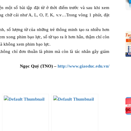
n một số bài tập đặt từ ở thời điểm trước và sau khi xem
ng chữ cái như A, L, O, F, K, v.v…Trong vòng 1 phút, đặt
nh, số lượng từ của những trẻ thông minh tạo ra nhiều hơn
em xong phim bạo lực, số từ tạo ra ít hơn hẳn, thậm chí còn
 mà không xem phim bạo lực.
không chỉ đơn thuần là phim mà còn là tác nhân gây giảm
Ngọc Quý (TNO) –
http://www.giaoduc.edu.vn/