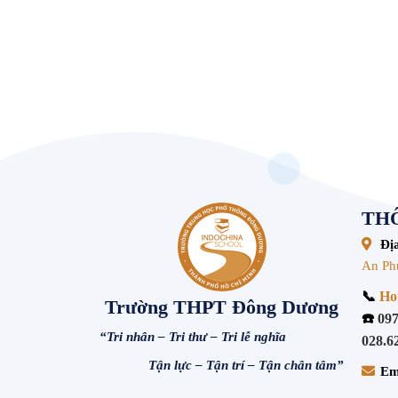
THÔ
Địa
An Ph
📞
Hot
Trường THPT Đông Dương
☎️
097
“Tri nhân – Tri thư – Tri lễ nghĩa
028.6
Tận lực – Tận trí – Tận chân tâm”
Em