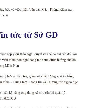
ng báo về việc nhận Văn bản Mật - Phòng Kiểm tra -
áp chế
in tức từ Sở GD
việc góp ý dự thảo Nghị quyết về chế độ trợ cấp đối với
o viên mầm non nghỉ công tác chưa được hưởng chế độ -
òng Mầm Non
n lý bữa ăn bán trú, giám sát chất lượng suất ăn bằng
n mềm - Trung tâm Thông tin và Chương trình giáo dục
 huấn kỹ năng ứng dụng AI cho cán bộ quản lý -
TT&CTGD