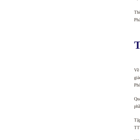
Thô
Ph
T
Về 
giá
Ph
Quả
phầ
Tập
TT