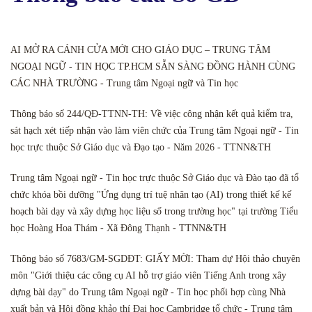
AI MỞ RA CÁNH CỬA MỚI CHO GIÁO DỤC – TRUNG TÂM
NGOẠI NGỮ - TIN HỌC TP.HCM SẴN SÀNG ĐỒNG HÀNH CÙNG
CÁC NHÀ TRƯỜNG - Trung tâm Ngoại ngữ và Tin học
Thông báo số 244/QĐ-TTNN-TH: Về việc công nhận kết quả kiểm tra,
sát hạch xét tiếp nhận vào làm viên chức của Trung tâm Ngoại ngữ - Tin
học trực thuộc Sở Giáo dục và Đạo tạo - Năm 2026 - TTNN&TH
Trung tâm Ngoại ngữ - Tin học trực thuộc Sở Giáo dục và Đào tạo đã tổ
chức khóa bồi dưỡng "Ứng dụng trí tuệ nhân tạo (AI) trong thiết kế kế
hoạch bài dạy và xây dựng học liệu số trong trường học" tại trường Tiểu
học Hoàng Hoa Thám - Xã Đông Thạnh - TTNN&TH
Thông báo số 7683/GM-SGDĐT: GIẤY MỜI: Tham dự Hội thảo chuyên
môn "Giới thiệu các công cụ AI hỗ trợ giáo viên Tiếng Anh trong xây
dựng bài dạy" do Trung tâm Ngoại ngữ - Tin học phối hợp cùng Nhà
xuất bản và Hội đồng khảo thí Đại học Cambridge tổ chức - Trung tâm