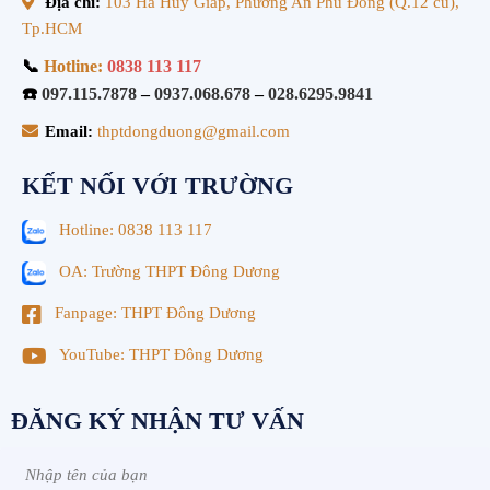
Địa chỉ:
103 Hà Huy Giáp, Phường An Phú Đông (Q.12 cũ),
Tp.HCM
📞
Hotline:
0838 113 117
☎️
097.115.7878
–
0937.068.678
–
028.6295.9841
Email:
thptdongduong@gmail.com
KẾT NỐI VỚI TRƯỜNG
Hotline: 0838 113 117
OA: Trường THPT Đông Dương
Fanpage: THPT Đông Dương
YouTube: THPT Đông Dương
ĐĂNG KÝ NHẬN TƯ VẤN