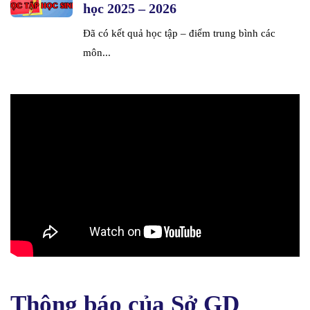
học 2025 – 2026
Đã có kết quả học tập – điểm trung bình các
môn...
Thông báo của Sở GD