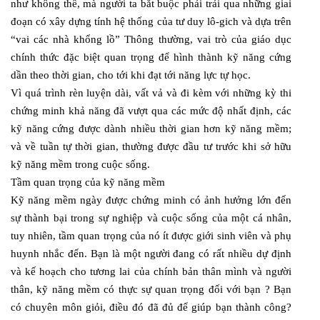
như không thể, mà người ta bắt buộc phải trải qua những giai
đoạn có xây dựng tính hệ thống của tư duy lô-gich và dựa trên
“vai các nhà khổng lồ” Thông thường, vai trò của giáo dục
chính thức đặc biệt quan trọng để hình thành kỹ năng cứng
dần theo thời gian, cho tới khi đạt tới năng lực tự học.
Vì quá trình rèn luyện dài, vất vả và đi kèm với những kỳ thi
chứng minh khả năng đã vượt qua các mức độ nhất định, các
kỹ năng cứng được dành nhiều thời gian hơn kỹ năng mềm;
và về tuần tự thời gian, thường được đầu tư trước khi sở hữu
kỹ năng mềm trong cuộc sống.
Tầm quan trọng của kỹ năng mềm
Kỹ năng mềm ngày được chứng minh có ảnh hưởng lớn đến
sự thành bại trong sự nghiệp và cuộc sống của một cá nhân,
tuy nhiên, tầm quan trọng của nó ít được giới sinh viên và phụ
huynh nhắc đến. Bạn là một người đang có rất nhiều dự định
và kế hoạch cho tương lai của chính bản thân mình và người
thân, kỹ năng mềm có thực sự quan trọng đối với bạn ? Bạn
có chuyên môn giỏi, điều đó đã đủ để giúp bạn thành công?