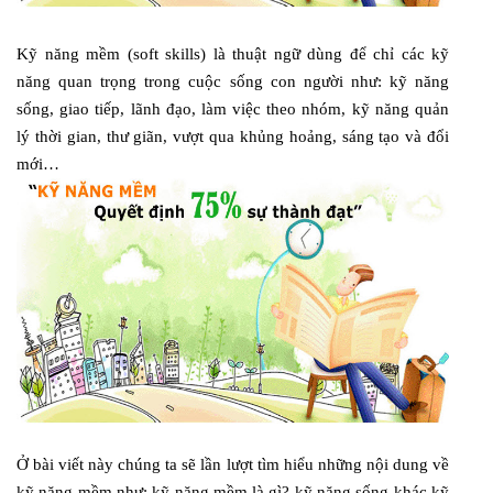
Kỹ năng mềm (soft skills) là thuật ngữ dùng để chỉ các kỹ
năng quan trọng trong cuộc sống con người như: kỹ năng
sống, giao tiếp, lãnh đạo, làm việc theo nhóm, kỹ năng quản
lý thời gian, thư giãn, vượt qua khủng hoảng, sáng tạo và đổi
mới…
Ở bài viết này chúng ta sẽ lần lượt tìm hiểu những nội dung về
kỹ năng mềm như: kỹ năng mềm là gì? kỹ năng sống khác kỹ