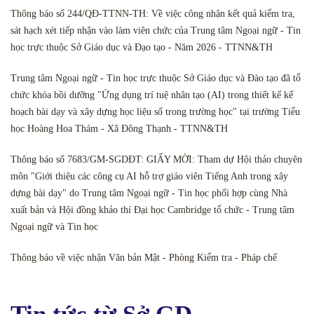
Thông báo số 244/QĐ-TTNN-TH: Về việc công nhận kết quả kiểm tra,
sát hạch xét tiếp nhận vào làm viên chức của Trung tâm Ngoại ngữ - Tin
học trực thuộc Sở Giáo dục và Đạo tạo - Năm 2026 - TTNN&TH
Trung tâm Ngoại ngữ - Tin học trực thuộc Sở Giáo dục và Đào tạo đã tổ
chức khóa bồi dưỡng "Ứng dụng trí tuệ nhân tạo (AI) trong thiết kế kế
hoạch bài dạy và xây dựng học liệu số trong trường học" tại trường Tiểu
học Hoàng Hoa Thám - Xã Đông Thạnh - TTNN&TH
Thông báo số 7683/GM-SGDĐT: GIẤY MỜI: Tham dự Hội thảo chuyên
môn "Giới thiệu các công cụ AI hỗ trợ giáo viên Tiếng Anh trong xây
dựng bài dạy" do Trung tâm Ngoại ngữ - Tin học phối hợp cùng Nhà
xuất bản và Hội đồng khảo thí Đại học Cambridge tổ chức - Trung tâm
Ngoại ngữ và Tin học
Thông báo về việc nhận Văn bản Mật - Phòng Kiểm tra - Pháp chế