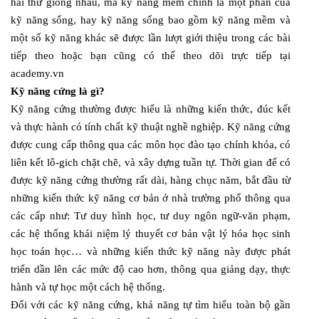
hai thứ giống nhau, mà kỹ năng mềm chính là một phần của
kỹ năng sống, hay kỹ năng sống bao gồm kỹ năng mềm và
một số kỹ năng khác sẽ được lần lượt giới thiệu trong các bài
tiếp theo hoặc bạn cũng có thể theo dõi trực tiếp tại
academy.vn
Kỹ năng cứng là gì?
Kỹ năng cứng thường được hiểu là những kiến thức, đúc kết
và thực hành có tính chất kỹ thuật nghề nghiệp. Kỹ năng cứng
được cung cấp thông qua các môn học đào tạo chính khóa, có
liên kết lô-gich chặt chẽ, và xây dựng tuần tự. Thời gian để có
được kỹ năng cứng thường rất dài, hàng chục năm, bắt đầu từ
những kiến thức kỹ năng cơ bản ở nhà trường phổ thông qua
các cấp như: Tư duy hình học, tư duy ngôn ngữ-văn phạm,
các hệ thống khái niệm lý thuyết cơ bản vật lý hóa học sinh
học toán học… và những kiến thức kỹ năng này được phát
triển dần lên các mức độ cao hơn, thông qua giảng dạy, thực
hành và tự học một cách hệ thống.
Đối với các kỹ năng cứng, khả năng tự tìm hiểu toàn bộ gần