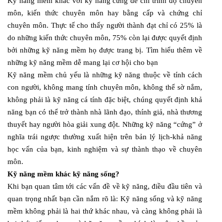
Kỹ năng mềm khác với kỹ năng cứng để chỉ trình độ chuyên
môn, kiến thức chuyên môn hay bằng cấp và chứng chỉ
chuyên môn. Thực tế cho thấy người thành đạt chỉ có 25% là
do những kiến thức chuyên môn, 75% còn lại được quyết định
bởi những kỹ năng mềm họ được trang bị. Tìm hiểu thêm về
những kỹ năng mềm dễ mang lại cơ hội cho bạn
Kỹ năng mềm chủ yếu là những kỹ năng thuộc về tính cách
con người, không mang tính chuyên môn, không thể sờ nắm,
không phải là kỹ năng cá tính đặc biệt, chúng quyết định khả
năng bạn có thể trở thành nhà lãnh đạo, thính giả, nhà thương
thuyết hay người hòa giải xung đột. Những kỹ năng “cứng” ở
nghĩa trái ngược thường xuất hiện trên bản lý lịch-khả năng
học vấn của bạn, kinh nghiệm và sự thành thạo về chuyên
môn.
Kỹ năng mềm khác kỹ năng sống?
Khi bạn quan tâm tới các vấn đề về kỹ năng, điều đầu tiên và
quan trọng nhất bạn cần nắm rõ là: Kỹ năng sống và kỹ năng
mềm không phải là hai thứ khác nhau, và càng không phải là