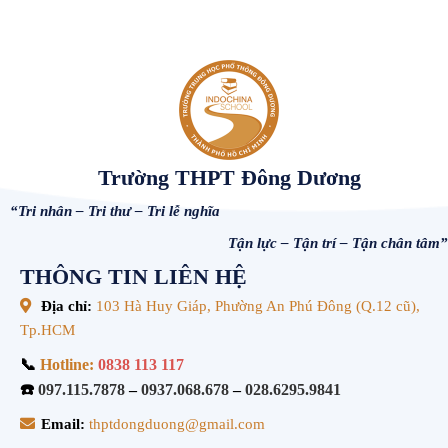
Trường THPT Đông Dương
“Tri nhân – Tri thư – Tri lễ nghĩa
Tận lực – Tận trí – Tận chân tâm”
THÔNG TIN LIÊN HỆ
Địa chỉ:
103 Hà Huy Giáp, Phường An Phú Đông (Q.12 cũ),
Tp.HCM
📞
Hotline:
0838 113 117
☎️
097.115.7878
–
0937.068.678
–
028.6295.9841
Email:
thptdongduong@gmail.com