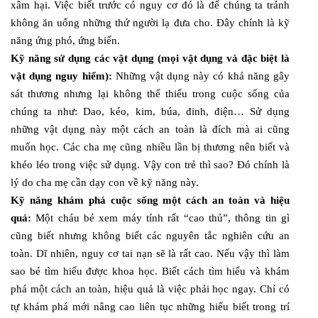
xâm hại. Việc biết trước có nguy cơ đó là để chúng ta tránh
không ăn uống những thứ người lạ đưa cho. Đây chính là kỹ
năng ứng phó, ứng biến.
Kỹ năng sử dụng các vật dụng (mọi vật dụng và đặc biệt là
vật dụng nguy hiểm):
Những vật dụng này có khả năng gây
sát thương nhưng lại không thể thiếu trong cuộc sống của
chúng ta như: Dao, kéo, kim, búa, đinh, điện… Sử dụng
những vật dụng này một cách an toàn là đích mà ai cũng
muốn học. Các cha mẹ cũng nhiều lần bị thương nên biết và
khéo léo trong việc sử dụng. Vậy con trẻ thì sao? Đó chính là
lý do cha mẹ cần dạy con về kỹ năng này.
Kỹ năng khám phá cuộc sống một cách an toàn và hiệu
quả:
Một cháu bé xem máy tính rất “cao thủ”, thông tin gì
cũng biết nhưng không biết các nguyên tắc nghiên cứu an
toàn. Dĩ nhiên, nguy cơ tai nạn sẽ là rất cao. Nếu vậy thì làm
sao bé tìm hiểu được khoa học. Biết cách tìm hiểu và khám
phá một cách an toàn, hiệu quả là việc phải học ngay. Chỉ có
tự khám phá mới nâng cao liên tục những hiểu biết trong trí