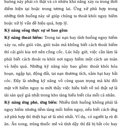
huống này phải có thật và có nhiều khả năng xảy ra trong thời
điểm hiện tại hoặc trong tương lai. Ứng xử phù hợp trong
những tình huống này sẽ giúp chúng ta thoát khỏi nguy hiểm
hoặc xử lý vấn đề hiệu quả, hợp lý.
Kỹ năng sống thực sự sẽ bao gồm
Kỹ năng thoát hiểm:
Trong tai nạn hay tình huống nguy hiểm
xảy ra, nếu giỏi văn, giỏi toán mà không biết cách thoát hiểm
thì cái giỏi kia trở nên công cốc. Lúc bấy giờ, việc cần làm là
phải biết cách thoát ra khỏi nơi nguy hiểm một cách an toàn
và hiệu quả. Những kỹ năng này bao gồm: thoát khỏi hỏa
hoạn, ngập lụt, động đất, tai nạn thương tích, xâm hại hay bắt
cóc. Đây là những kỹ năng vô cùng quan trọng mà khi đối
mặt với hiểm nguy ta mới thấy việc hiểu biết về nó thật sự là
tài sản quý giá nhất trong kho tàng hiểu biết của mỗi cá nhân.
Kỹ năng ứng phó, ứng biến:
Nhiều tình huống không phải là
nguy hiểm nhưng tiềm tàng mối hiểm nguy, nếu biết cách ứng
xử phù hợp thì thiệt hại sẽ là nhỏ nhất. Ví dụ, có người lạ rủ đi
ăn. Ăn xong, trúng thuốc mê và tỉnh dậy thì đã bị bắt cóc hay