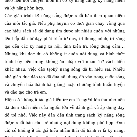
theo liên đới chuyên môn thì có kỹ năng cứng, kỹ năng mềm
và kỹ năng hỗn hợp.
Các giáo trình kỹ năng sống được xuất bản theo quan niệm
của mỗi tác giả. Nếu phụ huynh có thời gian chạy vòng qua
các hiệu sách sẽ dễ dàng tìm được rất nhiều cuốn với những
tên hấp dẫn từ dạy phát triển tư duy, trí thông minh, trí sáng
tạo đến các kỹ năng xã hội, tính kiên trì, lòng dũng cảm…
Nhưng khi đọc thì có không ít cuốn nội dung và hình thức
trình bày bên trong không ăn nhập với nhau. Từ cách hiểu
khác nhau, việc đào tạokỹ năng sống đã bị hiểu sai. Nhiều
nhà giáo dục đào tạo đã đưa nội dung đó vào trong cuộc sống
và chuyển hóa thành bài giảng hoặc chương trình huấn luyện
và đào tạo cho trẻ em.
Hiện có không ít tác giả hiểu trẻ em là người lớn thu nhỏ nên
đã đem khái niệm của người lớn về đánh giá và áp dụng dạy
dỗ trẻ nhỏ. Việc này dẫn đến tình trạng sách kỹ năng sống
được xuất bản cho trẻ nhưng nội dung không phù hợp. Đơn
cử, có không ít tác giả hiểu nhầm thái độ hành vi là kỹ năng.