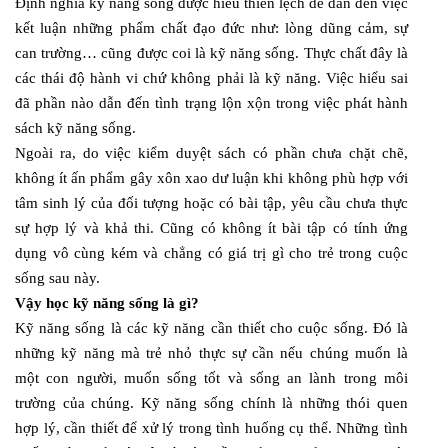
Định nghĩa kỹ năng sống được hiểu thiên lệch dễ dẫn đến việc
kết luận những phẩm chất đạo đức như: lòng dũng cảm, sự
can trường… cũng được coi là kỹ năng sống. Thực chất đây là
các thái độ hành vi chứ không phải là kỹ năng. Việc hiểu sai
đã phần nào dẫn đến tình trạng lộn xộn trong việc phát hành
sách kỹ năng sống.
Ngoài ra, do việc kiểm duyệt sách có phần chưa chặt chẽ,
không ít ấn phẩm gây xôn xao dư luận khi không phù hợp với
tâm sinh lý của đối tượng hoặc có bài tập, yêu cầu chưa thực
sự hợp lý và khả thi. Cũng có không ít bài tập có tính ứng
dụng vô cùng kém và chẳng có giá trị gì cho trẻ trong cuộc
sống sau này.
Vậy học kỹ năng sống là gì?
Kỹ năng sống là các kỹ năng cần thiết cho cuộc sống. Đó là
những kỹ năng mà trẻ nhỏ thực sự cần nếu chúng muốn là
một con người, muốn sống tốt và sống an lành trong môi
trường của chúng. Kỹ năng sống chính là những thói quen
hợp lý, cần thiết để xử lý trong tình huống cụ thể. Những tình