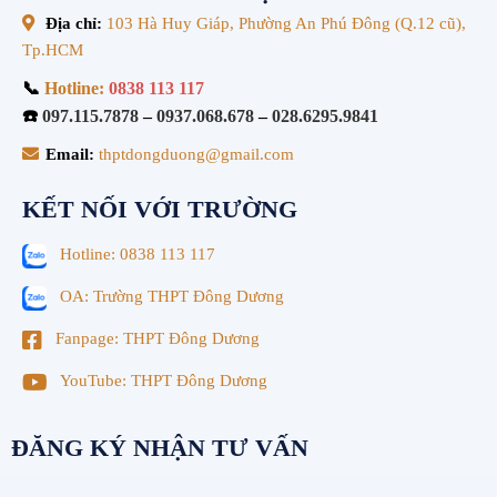
Địa chỉ:
103 Hà Huy Giáp, Phường An Phú Đông (Q.12 cũ),
Tp.HCM
📞
Hotline:
0838 113 117
☎️
097.115.7878
–
0937.068.678
–
028.6295.9841
Email:
thptdongduong@gmail.com
KẾT NỐI VỚI TRƯỜNG
Hotline: 0838 113 117
OA: Trường THPT Đông Dương
Fanpage: THPT Đông Dương
YouTube: THPT Đông Dương
ĐĂNG KÝ NHẬN TƯ VẤN