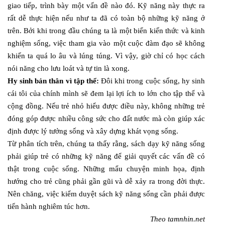
giao tiếp, trình bày một vấn đề nào đó. Kỹ năng này thực ra
rất dễ thực hiện nếu như ta đã có toàn bộ những kỹ năng ở
trên. Bởi khi trong đầu chúng ta là một biển kiến thức và kinh
nghiệm sống, việc tham gia vào một cuộc đàm đạo sẽ không
khiến ta quá lo âu và lúng túng. Vì vậy, giờ chỉ có học cách
nói năng cho lưu loát và tự tin là xong.
Hy sinh bản thân vì tập thể:
Đôi khi trong cuộc sống, hy sinh
cái tôi của chính mình sẽ đem lại lợi ích to lớn cho tập thể và
cộng đồng. Nếu trẻ nhỏ hiểu được điều này, không những trẻ
đóng góp được nhiều công sức cho đất nước mà còn giúp xác
định được lý tưởng sống và xây dựng khát vọng sống.
Từ phân tích trên, chúng ta thấy rằng, sách dạy kỹ năng sống
phải giúp trẻ có những kỹ năng để giải quyết các vấn đề có
thật trong cuộc sống. Những mẩu chuyện minh họa, định
hướng cho trẻ cũng phải gần gũi và dễ xảy ra trong đời thực.
Nên chăng, việc kiểm duyệt sách kỹ năng sống cần phải được
tiến hành nghiêm túc hơn.
Theo tamnhin.net