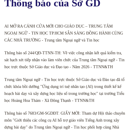
Thông báo của Sở GD
AI MỞ RA CÁNH CỬA MỚI CHO GIÁO DỤC – TRUNG TÂM
NGOẠI NGỮ - TIN HỌC TP.HCM SẴN SÀNG ĐỒNG HÀNH CÙNG
CÁC NHÀ TRƯỜNG - Trung tâm Ngoại ngữ và Tin học
Thông báo số 244/QĐ-TTNN-TH: Về việc công nhận kết quả kiểm tra,
sát hạch xét tiếp nhận vào làm viên chức của Trung tâm Ngoại ngữ - Tin
học trực thuộc Sở Giáo dục và Đạo tạo - Năm 2026 - TTNN&TH
Trung tâm Ngoại ngữ - Tin học trực thuộc Sở Giáo dục và Đào tạo đã tổ
chức khóa bồi dưỡng "Ứng dụng trí tuệ nhân tạo (AI) trong thiết kế kế
hoạch bài dạy và xây dựng học liệu số trong trường học" tại trường Tiểu
học Hoàng Hoa Thám - Xã Đông Thạnh - TTNN&TH
Thông báo số 7683/GM-SGDĐT: GIẤY MỜI: Tham dự Hội thảo chuyên
môn "Giới thiệu các công cụ AI hỗ trợ giáo viên Tiếng Anh trong xây
dựng bài dạy" do Trung tâm Ngoại ngữ - Tin học phối hợp cùng Nhà