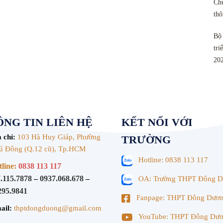
Chu
th
Bộ 
tri
20
NG TIN LIÊN HỆ
KẾT NỐI VỚI
 chỉ:
103 Hà Huy Giáp, Phường
TRƯỜNG
ú Đông (Q.12 cũ), Tp.HCM
Hotline: 0838 113 117
line:
0838 113 117
.115.7878
–
0937.068.678
–
OA: Trường THPT Đông 
295.9841
Fanpage: THPT Đông Dươ
ail:
thptdongduong@gmail.com
YouTube: THPT Đông Dư