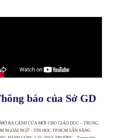
hông báo của Sở GD
 MỞ RA CÁNH CỬA MỚI CHO GIÁO DỤC – TRUNG
M NGOẠI NGỮ - TIN HỌC TP.HCM SẴN SÀNG
NG HÀNH CÙNG CÁC NHÀ TRƯỜNG - Trung tâm