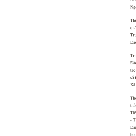
Ngo
Th
quả
Tru
Đạ
Tru
Đào
tạo
số 
Xã
Th
thả
Tiế
- T
Đại
họ