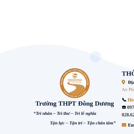
THÔ
Địa
An Ph
📞
Hot
Trường THPT Đông Dương
☎️
097
“Tri nhân – Tri thư – Tri lễ nghĩa
028.6
Tận lực – Tận trí – Tận chân tâm”
Em