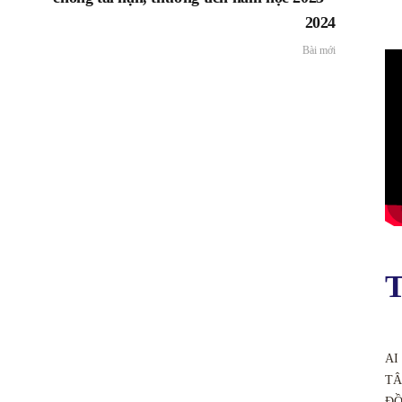
2024
Bài mới
T
AI
TÂ
ĐỒ