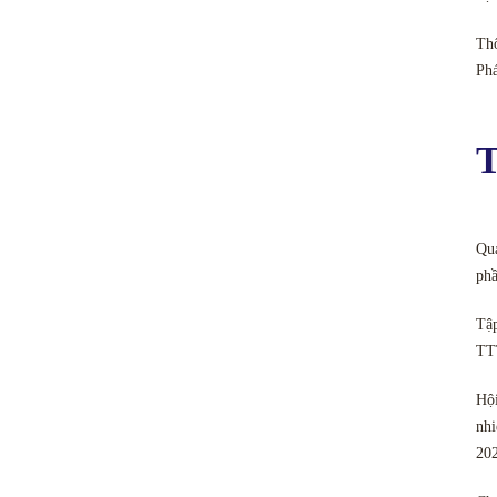
Thô
Ph
T
Quả
phầ
Tập
TT
Hội
nhi
20