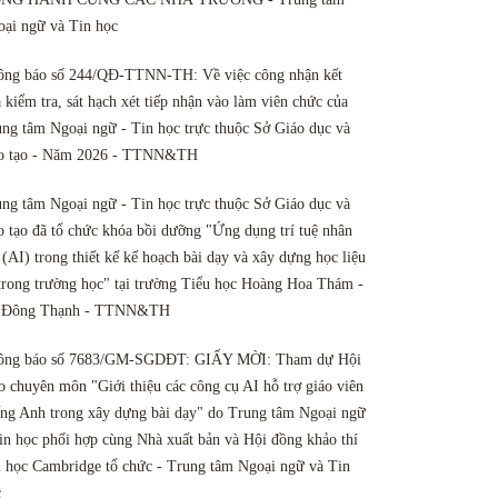
ại ngữ và Tin học
ông báo số 244/QĐ-TTNN-TH: Về việc công nhận kết
 kiểm tra, sát hạch xét tiếp nhận vào làm viên chức của
ng tâm Ngoại ngữ - Tin học trực thuộc Sở Giáo dục và
o tạo - Năm 2026 - TTNN&TH
ng tâm Ngoại ngữ - Tin học trực thuộc Sở Giáo dục và
 tạo đã tổ chức khóa bồi dưỡng "Ứng dụng trí tuệ nhân
 (AI) trong thiết kế kế hoạch bài dạy và xây dựng học liệu
trong trường học" tại trường Tiểu học Hoàng Hoa Thám -
 Đông Thạnh - TTNN&TH
ông báo số 7683/GM-SGDĐT: GIẤY MỜI: Tham dự Hội
o chuyên môn "Giới thiệu các công cụ AI hỗ trợ giáo viên
ng Anh trong xây dựng bài dạy" do Trung tâm Ngoại ngữ
in học phối hợp cùng Nhà xuất bản và Hội đồng khảo thí
 học Cambridge tổ chức - Trung tâm Ngoại ngữ và Tin
c