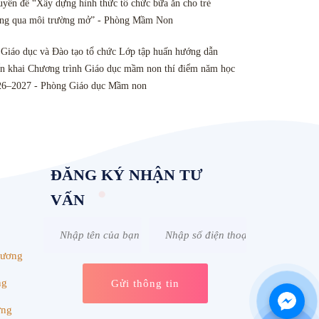
yên đề “Xây dựng hình thức tổ chức bữa ăn cho trẻ
ông qua môi trường mở” - Phòng Mầm Non
Giáo dục và Đào tạo tổ chức Lớp tập huấn hướng dẫn
ển khai Chương trình Giáo dục mầm non thí điểm năm học
26–2027 - Phòng Giáo dục Mầm non
ĐĂNG KÝ NHẬN TƯ
VẤN
Dương
ng
ơng