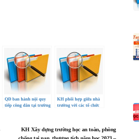
QĐ ban hành nội quy
KH phối hợp giữa nhà
tiếp công dân tại trường
trường với các tổ chức
THPT Đông Dương
trong và ngoài nhà
trường
3
KH Xây dựng trường học an toàn, phòng
chống tai nạn, thương tích năm học 2023 –