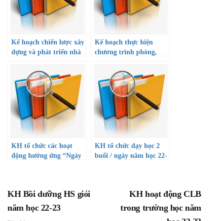
Kế hoạch chiến lược xây
Kế hoạch thực hiện
dựng và phát triển nhà
chương trình phòng,
trường giai đoạn 2022 –
chống ma túy trong
2026
trường học đến năm
2025
KH tổ chức các hoạt
KH tổ chức dạy học 2
động hưởng ứng “Ngày
buổi / ngày năm học 22-
pháp luật VN-09/11”
23
năm 2022
KH Bồi dưỡng HS giỏi
KH hoạt động CLB
năm học 22-23
trong trường học năm