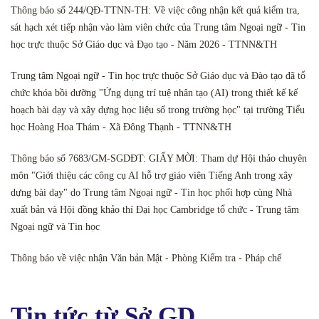
Thông báo số 244/QĐ-TTNN-TH: Về việc công nhận kết quả kiểm tra,
sát hạch xét tiếp nhận vào làm viên chức của Trung tâm Ngoại ngữ - Tin
học trực thuộc Sở Giáo dục và Đạo tạo - Năm 2026 - TTNN&TH
Trung tâm Ngoại ngữ - Tin học trực thuộc Sở Giáo dục và Đào tạo đã tổ
chức khóa bồi dưỡng "Ứng dụng trí tuệ nhân tạo (AI) trong thiết kế kế
hoạch bài dạy và xây dựng học liệu số trong trường học" tại trường Tiểu
học Hoàng Hoa Thám - Xã Đông Thạnh - TTNN&TH
Thông báo số 7683/GM-SGDĐT: GIẤY MỜI: Tham dự Hội thảo chuyên
môn "Giới thiệu các công cụ AI hỗ trợ giáo viên Tiếng Anh trong xây
dựng bài dạy" do Trung tâm Ngoại ngữ - Tin học phối hợp cùng Nhà
xuất bản và Hội đồng khảo thí Đại học Cambridge tổ chức - Trung tâm
Ngoại ngữ và Tin học
Thông báo về việc nhận Văn bản Mật - Phòng Kiểm tra - Pháp chế
Tin tức từ Sở GD