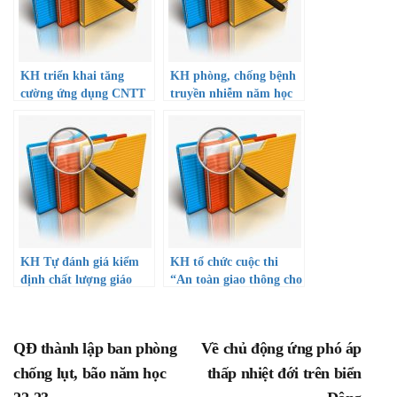
KH triển khai tăng
KH phòng, chống bệnh
cường ứng dụng CNTT
truyền nhiễm năm học
và chuyển đổi số giai
22-23
đoạn 2022-2025, định
hướng đến năm 2030
KH Tự đánh giá kiểm
KH tổ chức cuộc thi
định chất lượng giáo
“An toàn giao thông cho
dục năm học 22-23
nụ cười ngày mai” cấp
trường
QĐ thành lập ban phòng
Về chủ động ứng phó áp
chống lụt, bão năm học
thấp nhiệt đới trên biển