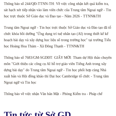
Thông báo số 244/QĐ-TTNN-TH: Về việc công nhận kết quả kiểm tra,
sát hạch xét tiếp nhận vào làm viên chức của Trung tâm Ngoại ngữ - Tin
học trực thuộc Sở Giáo dục và Đạo tạo - Năm 2026 - TTNN&TH
Trung tâm Ngoại ngữ - Tin học trực thuộc Sở Giáo dục và Đào tạo đã tổ
chức khóa bồi dưỡng "Ứng dụng trí tuệ nhân tạo (AI) trong thiết kế kế
hoạch bài dạy và xây dựng học liệu số trong trường học" tại trường Tiểu
học Hoàng Hoa Thám - Xã Đông Thạnh - TTNN&TH
Thông báo số 7683/GM-SGDĐT: GIẤY MỜI: Tham dự Hội thảo chuyên
môn "Giới thiệu các công cụ AI hỗ trợ giáo viên Tiếng Anh trong xây
dựng bài dạy" do Trung tâm Ngoại ngữ - Tin học phối hợp cùng Nhà
xuất bản và Hội đồng khảo thí Đại học Cambridge tổ chức - Trung tâm
Ngoại ngữ và Tin học
Thông báo về việc nhận Văn bản Mật - Phòng Kiểm tra - Pháp chế
Tin tức từ Sở GD