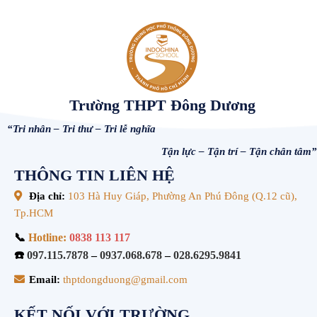
Trường THPT Đông Dương
“Tri nhân – Tri thư – Tri lễ nghĩa
Tận lực – Tận trí – Tận chân tâm”
THÔNG TIN LIÊN HỆ
Địa chỉ:
103 Hà Huy Giáp, Phường An Phú Đông (Q.12 cũ),
Tp.HCM
📞
Hotline:
0838 113 117
☎️
097.115.7878
–
0937.068.678
–
028.6295.9841
Email:
thptdongduong@gmail.com
KẾT NỐI VỚI TRƯỜNG