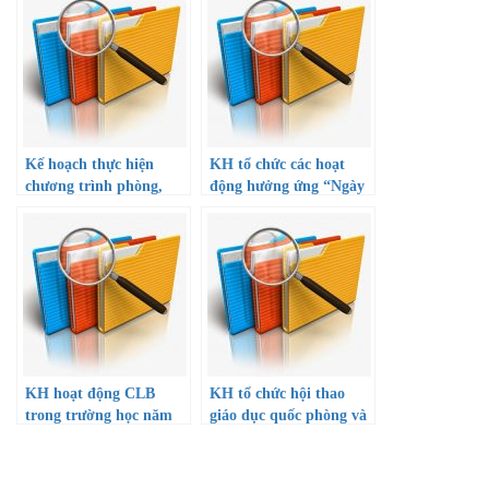
Kế hoạch thực hiện
KH tổ chức các hoạt
chương trình phòng,
động hưởng ứng “Ngày
chống ma túy trong
pháp luật VN-09/11”
trường học đến năm
năm 2022
2025
KH hoạt động CLB
KH tổ chức hội thao
trong trường học năm
giáo dục quốc phòng và
học 22-23
an ninh cấp trường năm
2022