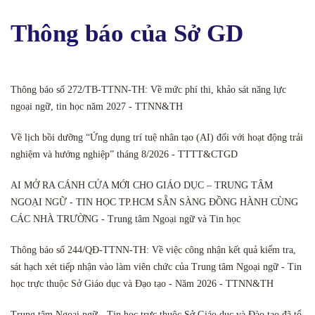
Thông báo của Sở GD
Thông báo số 272/TB-TTNN-TH: Về mức phí thi, khảo sát năng lực
ngoại ngữ, tin học năm 2027 - TTNN&TH
Về lịch bồi dưỡng “Ứng dụng trí tuệ nhân tạo (AI) đối với hoạt động trải
nghiệm và hướng nghiệp” tháng 8/2026 - TTTT&CTGD
AI MỞ RA CÁNH CỬA MỚI CHO GIÁO DỤC – TRUNG TÂM
NGOẠI NGỮ - TIN HỌC TP.HCM SẴN SÀNG ĐỒNG HÀNH CÙNG
CÁC NHÀ TRƯỜNG - Trung tâm Ngoại ngữ và Tin học
Thông báo số 244/QĐ-TTNN-TH: Về việc công nhận kết quả kiểm tra,
sát hạch xét tiếp nhận vào làm viên chức của Trung tâm Ngoại ngữ - Tin
học trực thuộc Sở Giáo dục và Đạo tạo - Năm 2026 - TTNN&TH
Trung tâm Ngoại ngữ - Tin học trực thuộc Sở Giáo dục và Đào tạo đã tổ