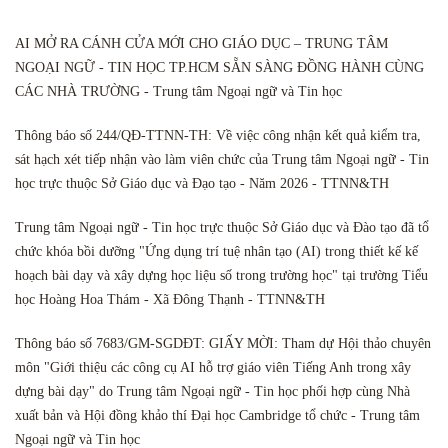
AI MỞ RA CÁNH CỬA MỚI CHO GIÁO DỤC – TRUNG TÂM
NGOẠI NGỮ - TIN HỌC TP.HCM SẴN SÀNG ĐỒNG HÀNH CÙNG
CÁC NHÀ TRƯỜNG - Trung tâm Ngoại ngữ và Tin học
Thông báo số 244/QĐ-TTNN-TH: Về việc công nhận kết quả kiểm tra,
sát hạch xét tiếp nhận vào làm viên chức của Trung tâm Ngoại ngữ - Tin
học trực thuộc Sở Giáo dục và Đạo tạo - Năm 2026 - TTNN&TH
Trung tâm Ngoại ngữ - Tin học trực thuộc Sở Giáo dục và Đào tạo đã tổ
chức khóa bồi dưỡng "Ứng dụng trí tuệ nhân tạo (AI) trong thiết kế kế
hoạch bài dạy và xây dựng học liệu số trong trường học" tại trường Tiểu
học Hoàng Hoa Thám - Xã Đông Thạnh - TTNN&TH
Thông báo số 7683/GM-SGDĐT: GIẤY MỜI: Tham dự Hội thảo chuyên
môn "Giới thiệu các công cụ AI hỗ trợ giáo viên Tiếng Anh trong xây
dựng bài dạy" do Trung tâm Ngoại ngữ - Tin học phối hợp cùng Nhà
xuất bản và Hội đồng khảo thí Đại học Cambridge tổ chức - Trung tâm
Ngoại ngữ và Tin học