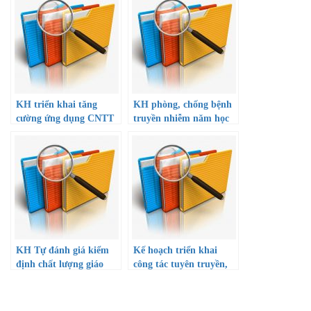
KH triển khai tăng
KH phòng, chống bệnh
cường ứng dụng CNTT
truyền nhiễm năm học
và chuyển đổi số giai
22-23
đoạn 2022-2025, định
hướng đến năm 2030
KH Tự đánh giá kiểm
Kế hoạch triển khai
định chất lượng giáo
công tác tuyên truyền,
dục năm học 22-23
giáo dục an toàn giao
thông trong trường
THPT Đông Dương năm