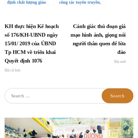
định chất lượng giáo
công tác tuyên truyền,
dục năm học 22-23
giáo dục an toàn giao
thông trong trường
THPT Đông Dương năm
KH thực hiện Kế hoạch
Cảnh giác thủ đoạn giả
2023
số 176/KH-UBND ngày
mạo hình ảnh, giọng nói
15/01/ 2019 của ỦBND
người thân quen để lừa
Tp HCM về triển khai
đảo
Quyết định 1076
Bài mới
Bài cũ hơn