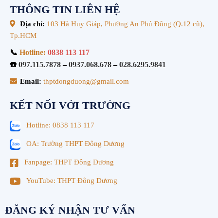
THÔNG TIN LIÊN HỆ
Địa chỉ:
103 Hà Huy Giáp, Phường An Phú Đông (Q.12 cũ),
Tp.HCM
📞
Hotline:
0838 113 117
☎️
097.115.7878
–
0937.068.678
–
028.6295.9841
Email:
thptdongduong@gmail.com
KẾT NỐI VỚI TRƯỜNG
Hotline: 0838 113 117
OA: Trường THPT Đông Dương
Fanpage: THPT Đông Dương
YouTube: THPT Đông Dương
ĐĂNG KÝ NHẬN TƯ VẤN