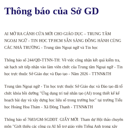
Thông báo của Sở GD
AI MỞ RA CÁNH CỬA MỚI CHO GIÁO DỤC – TRUNG TÂM
NGOẠI NGỮ - TIN HỌC TP.HCM SẴN SÀNG ĐỒNG HÀNH CÙNG
CÁC NHÀ TRƯỜNG - Trung tâm Ngoại ngữ và Tin học
Thông báo số 244/QĐ-TTNN-TH: Về việc công nhận kết quả kiểm tra,
sát hạch xét tiếp nhận vào làm viên chức của Trung tâm Ngoại ngữ - Tin
học trực thuộc Sở Giáo dục và Đạo tạo - Năm 2026 - TTNN&TH
Trung tâm Ngoại ngữ - Tin học trực thuộc Sở Giáo dục và Đào tạo đã tổ
chức khóa bồi dưỡng "Ứng dụng trí tuệ nhân tạo (AI) trong thiết kế kế
hoạch bài dạy và xây dựng học liệu số trong trường học" tại trường Tiểu
học Hoàng Hoa Thám - Xã Đông Thạnh - TTNN&TH
Thông báo số 7683/GM-SGDĐT: GIẤY MỜI: Tham dự Hội thảo chuyên
môn "Giới thiệu các công cụ AI hỗ trợ giáo viên Tiếng Anh trong xây