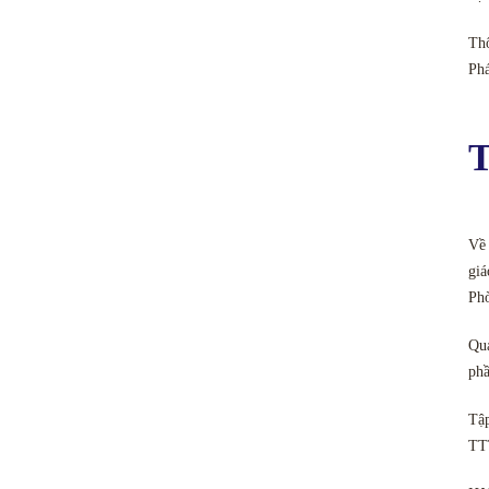
Thô
Ph
T
Về 
giá
Ph
Quả
phầ
Tập
TT