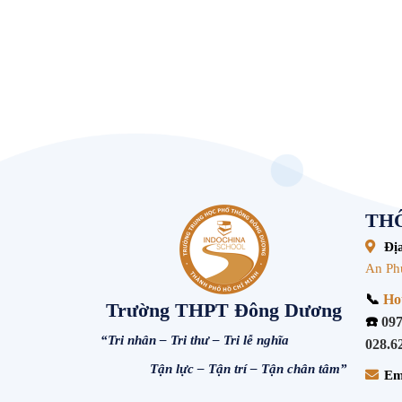
THÔ
Địa
An Ph
📞
Hot
Trường THPT Đông Dương
☎️
097
“Tri nhân – Tri thư – Tri lễ nghĩa
028.6
Tận lực – Tận trí – Tận chân tâm”
Em