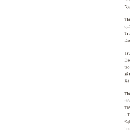
Ngo
Th
quả
Tru
Đạ
Tru
Đào
tạo
số 
Xã
Th
thả
Tiế
- T
Đại
họ