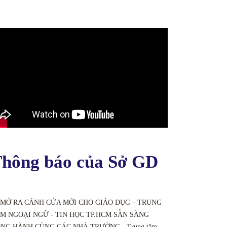
hông báo của Sở GD
 MỞ RA CÁNH CỬA MỚI CHO GIÁO DỤC – TRUNG
M NGOẠI NGỮ - TIN HỌC TP.HCM SẴN SÀNG
NG HÀNH CÙNG CÁC NHÀ TRƯỜNG - Trung tâm