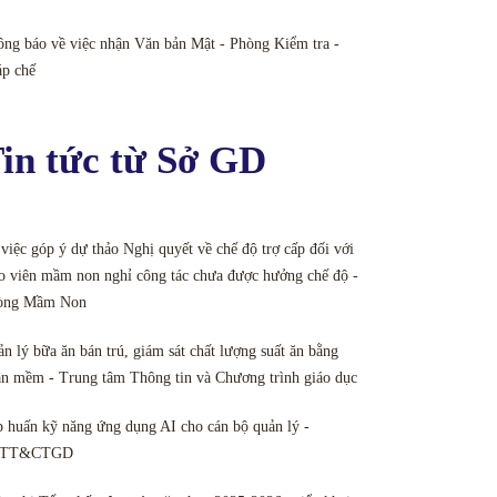
ng báo về việc nhận Văn bản Mật - Phòng Kiểm tra -
áp chế
in tức từ Sở GD
việc góp ý dự thảo Nghị quyết về chế độ trợ cấp đối với
o viên mầm non nghỉ công tác chưa được hưởng chế độ -
òng Mầm Non
n lý bữa ăn bán trú, giám sát chất lượng suất ăn bằng
n mềm - Trung tâm Thông tin và Chương trình giáo dục
 huấn kỹ năng ứng dụng AI cho cán bộ quản lý -
TT&CTGD