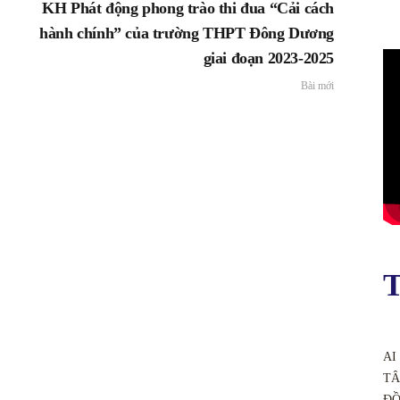
KH Phát động phong trào thi đua “Cải cách
hành chính” của trường THPT Đông Dương
giai đoạn 2023-2025
Bài mới
T
AI
TÂ
ĐỒ