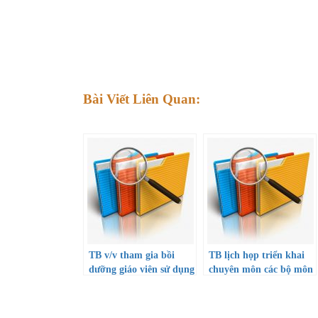
Bài Viết Liên Quan:
TB v/v tham gia bồi
TB lịch họp triển khai
dưỡng giáo viên sử dụng
chuyên môn các bộ môn
SGK lớp 10 năm học
đầu năm học 22-23
22-23