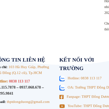
Hội
nhi
20
Chu
th
NG TIN LIÊN HỆ
KẾT NỐI VỚI
 chỉ:
103 Hà Huy Giáp, Phường
TRƯỜNG
ú Đông (Q.12 cũ), Tp.HCM
Hotline: 0838 113 117
line:
0838 113 117
.115.7878
–
0937.068.678
–
OA: Trường THPT Đông 
295.9841
Fanpage: THPT Đông Dươ
ail:
thptdongduong@gmail.com
YouTube: THPT Đông Dư