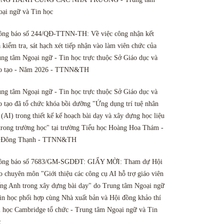
ại ngữ và Tin học
ông báo số 244/QĐ-TTNN-TH: Về việc công nhận kết
 kiểm tra, sát hạch xét tiếp nhận vào làm viên chức của
ng tâm Ngoại ngữ - Tin học trực thuộc Sở Giáo dục và
o tạo - Năm 2026 - TTNN&TH
ng tâm Ngoại ngữ - Tin học trực thuộc Sở Giáo dục và
 tạo đã tổ chức khóa bồi dưỡng "Ứng dụng trí tuệ nhân
 (AI) trong thiết kế kế hoạch bài dạy và xây dựng học liệu
trong trường học" tại trường Tiểu học Hoàng Hoa Thám -
 Đông Thạnh - TTNN&TH
ông báo số 7683/GM-SGDĐT: GIẤY MỜI: Tham dự Hội
o chuyên môn "Giới thiệu các công cụ AI hỗ trợ giáo viên
ng Anh trong xây dựng bài dạy" do Trung tâm Ngoại ngữ
in học phối hợp cùng Nhà xuất bản và Hội đồng khảo thí
 học Cambridge tổ chức - Trung tâm Ngoại ngữ và Tin
c