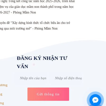
 nghị Tổng kết công tác năm học 2025-2026, triển khai
ệm vụ của giáo dục mầm non thành phố trong năm học
26-2027 - Phòng Mầm Non
yên đề “Xây dựng hình thức tổ chức bữa ăn cho trẻ
ông qua môi trường mở” - Phòng Mầm Non
ĐĂNG KÝ NHẬN TƯ
VẤN
Dương
ng
ơng