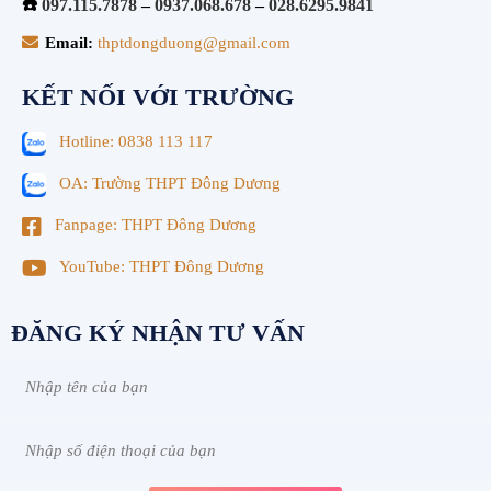
☎️
097.115.7878
–
0937.068.678
–
028.6295.9841
Email:
thptdongduong@gmail.com
KẾT NỐI VỚI TRƯỜNG
Hotline: 0838 113 117
OA: Trường THPT Đông Dương
Fanpage: THPT Đông Dương
YouTube: THPT Đông Dương
ĐĂNG KÝ NHẬN TƯ VẤN