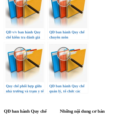
QĐ v/v ban hành Quy
QĐ ban hành Quy chế
chế kiểm tra đánh giá
chuyên môn
HS
Quy chế phối hợp giữa
QĐ ban hành Quy chế
nhà trường và trạm y tế
quản lý, tổ chức các
P. Thạnh Lộc v/v chăm
hoạt động đối với HS
sóc, quản lý sức khỏe
Nội trú, bán trú
HS năm học 22-23
QĐ ban hành Quy chế
Những nội dung cơ bản