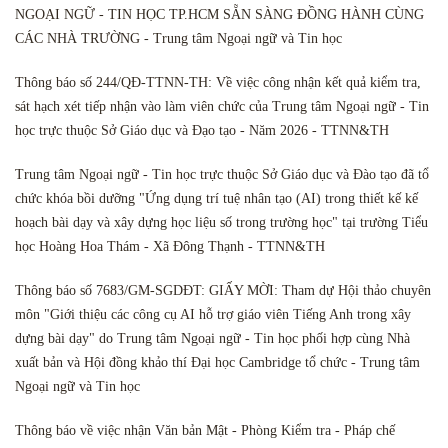
NGOẠI NGỮ - TIN HỌC TP.HCM SẴN SÀNG ĐỒNG HÀNH CÙNG
CÁC NHÀ TRƯỜNG - Trung tâm Ngoại ngữ và Tin học
Thông báo số 244/QĐ-TTNN-TH: Về việc công nhận kết quả kiểm tra,
sát hạch xét tiếp nhận vào làm viên chức của Trung tâm Ngoại ngữ - Tin
học trực thuộc Sở Giáo dục và Đạo tạo - Năm 2026 - TTNN&TH
Trung tâm Ngoại ngữ - Tin học trực thuộc Sở Giáo dục và Đào tạo đã tổ
chức khóa bồi dưỡng "Ứng dụng trí tuệ nhân tạo (AI) trong thiết kế kế
hoạch bài dạy và xây dựng học liệu số trong trường học" tại trường Tiểu
học Hoàng Hoa Thám - Xã Đông Thạnh - TTNN&TH
Thông báo số 7683/GM-SGDĐT: GIẤY MỜI: Tham dự Hội thảo chuyên
môn "Giới thiệu các công cụ AI hỗ trợ giáo viên Tiếng Anh trong xây
dựng bài dạy" do Trung tâm Ngoại ngữ - Tin học phối hợp cùng Nhà
xuất bản và Hội đồng khảo thí Đại học Cambridge tổ chức - Trung tâm
Ngoại ngữ và Tin học
Thông báo về việc nhận Văn bản Mật - Phòng Kiểm tra - Pháp chế