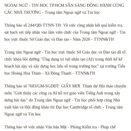
NGOẠI NGỮ - TIN HỌC TP.HCM SẴN SÀNG ĐỒNG HÀNH CÙNG
CÁC NHÀ TRƯỜNG - Trung tâm Ngoại ngữ và Tin học
Thông báo số 244/QĐ-TTNN-TH: Về việc công nhận kết quả kiểm tra,
sát hạch xét tiếp nhận vào làm viên chức của Trung tâm Ngoại ngữ - Tin
học trực thuộc Sở Giáo dục và Đạo tạo - Năm 2026 - TTNN&TH
Trung tâm Ngoại ngữ - Tin học trực thuộc Sở Giáo dục và Đào tạo đã tổ
chức khóa bồi dưỡng "Ứng dụng trí tuệ nhân tạo (AI) trong thiết kế kế
hoạch bài dạy và xây dựng học liệu số trong trường học" tại trường Tiểu
học Hoàng Hoa Thám - Xã Đông Thạnh - TTNN&TH
Thông báo số 7683/GM-SGDĐT: GIẤY MỜI: Tham dự Hội thảo chuyên
môn "Giới thiệu các công cụ AI hỗ trợ giáo viên Tiếng Anh trong xây
dựng bài dạy" do Trung tâm Ngoại ngữ - Tin học phối hợp cùng Nhà
xuất bản và Hội đồng khảo thí Đại học Cambridge tổ chức - Trung tâm
Ngoại ngữ và Tin học
Thông báo về việc nhận Văn bản Mật - Phòng Kiểm tra - Pháp chế