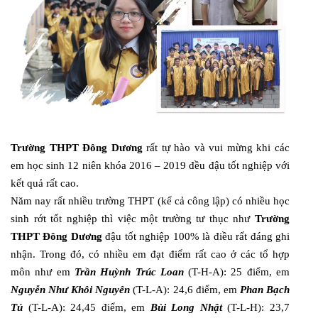
Trường THPT Đông Dương
rất tự hào và vui mừng khi các
em học sinh 12 niên khóa 2016 – 2019 đều đậu tốt nghiệp với
kết quả rất cao.
Năm nay rất nhiều trường THPT (kể cả công lập) có nhiều học
sinh rớt tốt nghiệp thì việc một trường tư thục như
Trường
THPT Đông Dương
đậu tốt nghiệp 100% là điều rất đáng ghi
nhận. Trong đó, có nhiều em đạt điểm rất cao ở các tổ hợp
môn như em
Trần Huỳnh Trúc Loan
(T-H-A): 25 điểm, em
Nguyễn Như Khôi Nguyên
(T-L-A): 24,6 điểm, em
Phan Bạch
Tú
(T-L-A): 24,45 điểm, em
Bùi Long Nhật
(T-L-H): 23,7