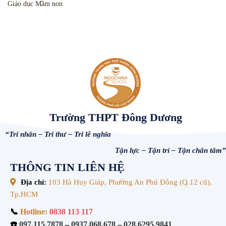
Giáo dục Mầm non
Trường THPT Đông Dương
“Tri nhân – Tri thư – Tri lễ nghĩa
Tận lực – Tận trí – Tận chân tâm”
THÔNG TIN LIÊN HỆ
Địa chỉ:
103 Hà Huy Giáp, Phường An Phú Đông (Q.12 cũ),
Tp.HCM
📞
Hotline:
0838 113 117
☎️
097.115.7878
–
0937.068.678
–
028.6295.9841