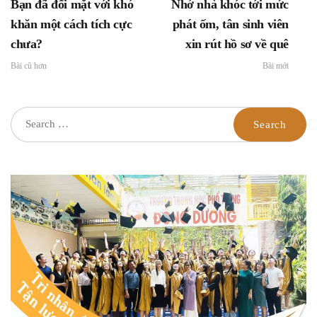
Bạn đã đối mặt với khó
Nhớ nhà khóc tới mức
khăn một cách tích cực
phát ốm, tân sinh viên
chưa?
xin rút hồ sơ về quê
Bài cũ hơn
Bài mới