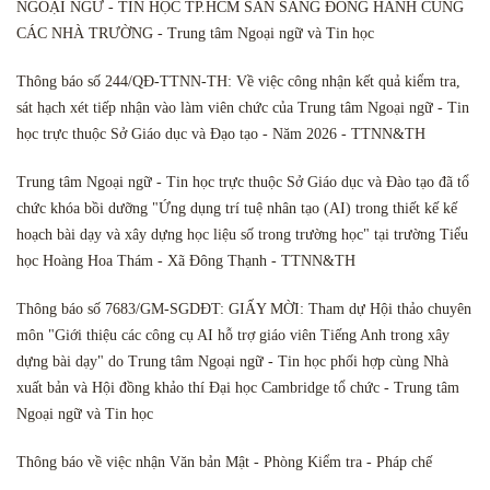
NGOẠI NGỮ - TIN HỌC TP.HCM SẴN SÀNG ĐỒNG HÀNH CÙNG
CÁC NHÀ TRƯỜNG - Trung tâm Ngoại ngữ và Tin học
Thông báo số 244/QĐ-TTNN-TH: Về việc công nhận kết quả kiểm tra,
sát hạch xét tiếp nhận vào làm viên chức của Trung tâm Ngoại ngữ - Tin
học trực thuộc Sở Giáo dục và Đạo tạo - Năm 2026 - TTNN&TH
Trung tâm Ngoại ngữ - Tin học trực thuộc Sở Giáo dục và Đào tạo đã tổ
chức khóa bồi dưỡng "Ứng dụng trí tuệ nhân tạo (AI) trong thiết kế kế
hoạch bài dạy và xây dựng học liệu số trong trường học" tại trường Tiểu
học Hoàng Hoa Thám - Xã Đông Thạnh - TTNN&TH
Thông báo số 7683/GM-SGDĐT: GIẤY MỜI: Tham dự Hội thảo chuyên
môn "Giới thiệu các công cụ AI hỗ trợ giáo viên Tiếng Anh trong xây
dựng bài dạy" do Trung tâm Ngoại ngữ - Tin học phối hợp cùng Nhà
xuất bản và Hội đồng khảo thí Đại học Cambridge tổ chức - Trung tâm
Ngoại ngữ và Tin học
Thông báo về việc nhận Văn bản Mật - Phòng Kiểm tra - Pháp chế