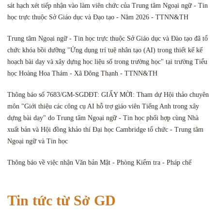
sát hạch xét tiếp nhận vào làm viên chức của Trung tâm Ngoại ngữ - Tin
học trực thuộc Sở Giáo dục và Đạo tạo - Năm 2026 - TTNN&TH
Trung tâm Ngoại ngữ - Tin học trực thuộc Sở Giáo dục và Đào tạo đã tổ
chức khóa bồi dưỡng "Ứng dụng trí tuệ nhân tạo (AI) trong thiết kế kế
hoạch bài dạy và xây dựng học liệu số trong trường học" tại trường Tiểu
học Hoàng Hoa Thám - Xã Đông Thạnh - TTNN&TH
Thông báo số 7683/GM-SGDĐT: GIẤY MỜI: Tham dự Hội thảo chuyên
môn "Giới thiệu các công cụ AI hỗ trợ giáo viên Tiếng Anh trong xây
dựng bài dạy" do Trung tâm Ngoại ngữ - Tin học phối hợp cùng Nhà
xuất bản và Hội đồng khảo thí Đại học Cambridge tổ chức - Trung tâm
Ngoại ngữ và Tin học
Thông báo về việc nhận Văn bản Mật - Phòng Kiểm tra - Pháp chế
Tin tức từ Sở GD