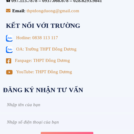
☎️
097.115.7878
–
0937.068.678
–
028.6295.9841
Email:
thptdongduong@gmail.com
KẾT NỐI VỚI TRƯỜNG
Hotline: 0838 113 117
OA: Trường THPT Đông Dương
Fanpage: THPT Đông Dương
YouTube: THPT Đông Dương
ĐĂNG KÝ NHẬN TƯ VẤN