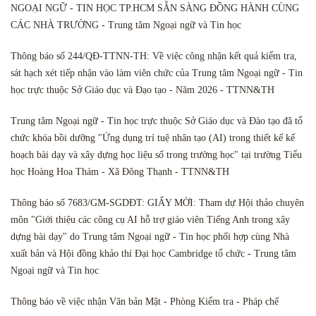
NGOẠI NGỮ - TIN HỌC TP.HCM SẴN SÀNG ĐỒNG HÀNH CÙNG
CÁC NHÀ TRƯỜNG - Trung tâm Ngoại ngữ và Tin học
Thông báo số 244/QĐ-TTNN-TH: Về việc công nhận kết quả kiểm tra,
sát hạch xét tiếp nhận vào làm viên chức của Trung tâm Ngoại ngữ - Tin
học trực thuộc Sở Giáo dục và Đạo tạo - Năm 2026 - TTNN&TH
Trung tâm Ngoại ngữ - Tin học trực thuộc Sở Giáo dục và Đào tạo đã tổ
chức khóa bồi dưỡng "Ứng dụng trí tuệ nhân tạo (AI) trong thiết kế kế
hoạch bài dạy và xây dựng học liệu số trong trường học" tại trường Tiểu
học Hoàng Hoa Thám - Xã Đông Thạnh - TTNN&TH
Thông báo số 7683/GM-SGDĐT: GIẤY MỜI: Tham dự Hội thảo chuyên
môn "Giới thiệu các công cụ AI hỗ trợ giáo viên Tiếng Anh trong xây
dựng bài dạy" do Trung tâm Ngoại ngữ - Tin học phối hợp cùng Nhà
xuất bản và Hội đồng khảo thí Đại học Cambridge tổ chức - Trung tâm
Ngoại ngữ và Tin học
Thông báo về việc nhận Văn bản Mật - Phòng Kiểm tra - Pháp chế