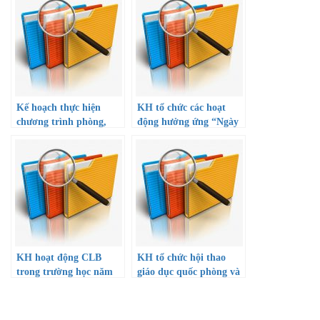
Kế hoạch thực hiện
KH tổ chức các hoạt
chương trình phòng,
động hưởng ứng “Ngày
chống ma túy trong
pháp luật VN-09/11”
trường học đến năm
năm 2022
2025
KH hoạt động CLB
KH tổ chức hội thao
trong trường học năm
giáo dục quốc phòng và
học 22-23
an ninh cấp trường năm
2022