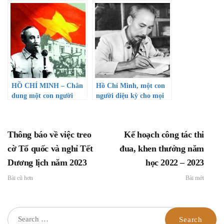
Chí Minh”
HỒ CHÍ MINH – Chân
Hồ Chí Minh, một con
dung một con người
người diệu kỳ cho mọi
thời đại
Thông báo về việc treo
Kế hoạch công tác thi
cờ Tổ quốc và nghỉ Tết
đua, khen thưởng năm
Dương lịch năm 2023
học 2022 – 2023
Bài cũ hơn
Bài mới