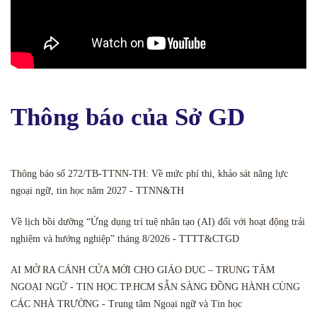
Thông báo của Sở GD
Thông báo số 272/TB-TTNN-TH: Về mức phí thi, khảo sát năng lực
ngoại ngữ, tin học năm 2027 - TTNN&TH
Về lịch bồi dưỡng “Ứng dụng trí tuệ nhân tạo (AI) đối với hoạt động trải
nghiệm và hướng nghiệp” tháng 8/2026 - TTTT&CTGD
AI MỞ RA CÁNH CỬA MỚI CHO GIÁO DỤC – TRUNG TÂM
NGOẠI NGỮ - TIN HỌC TP.HCM SẴN SÀNG ĐỒNG HÀNH CÙNG
CÁC NHÀ TRƯỜNG - Trung tâm Ngoại ngữ và Tin học