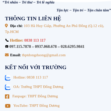
“Tri nhân – Tri thư – Tri lễ nghĩa
Tận lực – Tận trí – Tận chân tâm”
THÔNG TIN LIÊN HỆ
Địa chỉ:
103 Hà Huy Giáp, Phường An Phú Đông (Q.12 cũ),
Tp.HCM
📞
Hotline:
0838 113 117
☎️
097.115.7878
–
0937.068.678
–
028.6295.9841
Email:
thptdongduong@gmail.com
KẾT NỐI VỚI TRƯỜNG
Hotline: 0838 113 117
OA: Trường THPT Đông Dương
Fanpage: THPT Đông Dương
YouTube: THPT Đông Dương