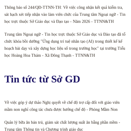
Thông báo số 244/QĐ-TTNN-TH: Về việc công nhận kết quả kiểm tra,
sát hạch xét tiếp nhận vào làm viên chức của Trung tâm Ngoại ngữ - Tin
học trực thuộc Sở Giáo dục và Đạo tạo - Năm 2026 - TTNN&TH
Trung tâm Ngoại ngữ - Tin học trực thuộc Sở Giáo dục và Đào tạo đã tổ
chức khóa bồi dưỡng "Ứng dụng trí tuệ nhân tạo (AI) trong thiết kế kế
hoạch bài dạy và xây dựng học liệu số trong trường học" tại trường Tiểu
học Hoàng Hoa Thám - Xã Đông Thạnh - TTNN&TH
Tin tức từ Sở GD
Về việc góp ý dự thảo Nghị quyết về chế độ trợ cấp đối với giáo viên
mầm non nghỉ công tác chưa được hưởng chế độ - Phòng Mầm Non
Quản lý bữa ăn bán trú, giám sát chất lượng suất ăn bằng phần mềm -
Trung tâm Thông tin và Chương trình giáo dục