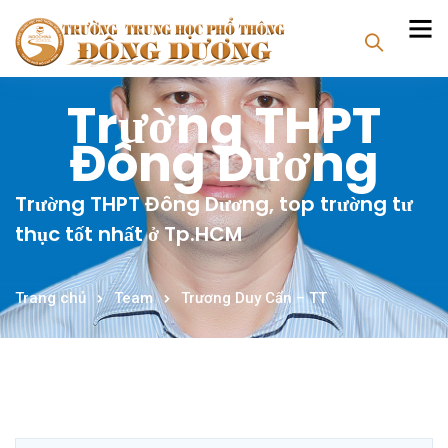
Trường THPT
Đông Dương
Trường THPT Đông Dương, top trường tư
thục tốt nhất ở Tp.HCM
Trang chủ
Team
Trương Duy Cẩn – TT