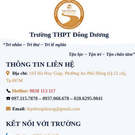
Trường THPT Đông Dương
“Tri nhân – Tri thư – Tri lễ nghĩa
Tận lực – Tận trí – Tận chân tâm”
THÔNG TIN LIÊN HỆ
Địa chỉ:
103 Hà Huy Giáp, Phường An Phú Đông (Q.12 cũ),
Tp.HCM
📞
Hotline:
0838 113 117
☎️
097.115.7878
–
0937.068.678
–
028.6295.9841
Email:
thptdongduong@gmail.com
KẾT NỐI VỚI TRƯỜNG