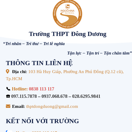
Trường THPT Đông Dương
“Tri nhân – Tri thư – Tri lễ nghĩa
Tận lực – Tận trí – Tận chân tâm”
THÔNG TIN LIÊN HỆ
Địa chỉ:
103 Hà Huy Giáp, Phường An Phú Đông (Q.12 cũ),
Tp.HCM
📞
Hotline:
0838 113 117
☎️
097.115.7878
–
0937.068.678
–
028.6295.9841
Email:
thptdongduong@gmail.com
KẾT NỐI VỚI TRƯỜNG