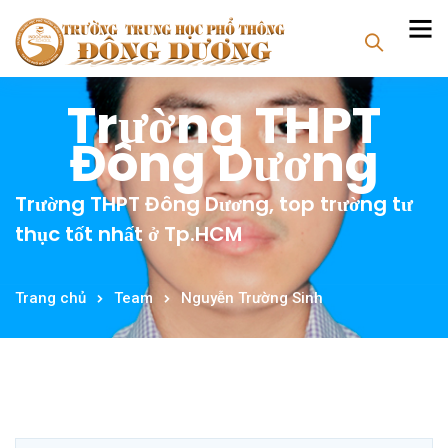
Trường THPT
Đông Dương
Trường THPT Đông Dương, top trường tư
thục tốt nhất ở Tp.HCM
Trang chủ
Team
Nguyễn Trường Sinh