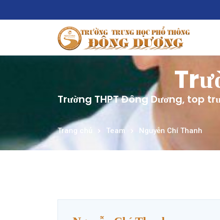
Trư
Trường THPT Đông Dương, top trư
Trang chủ
Team
Nguyễn Chí Thanh