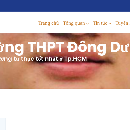
Trang chủ
Tổng quan
Tin tức
Tuyển 
ờng THPT Đông D
ờng tư thục tốt nhất ở Tp.HCM