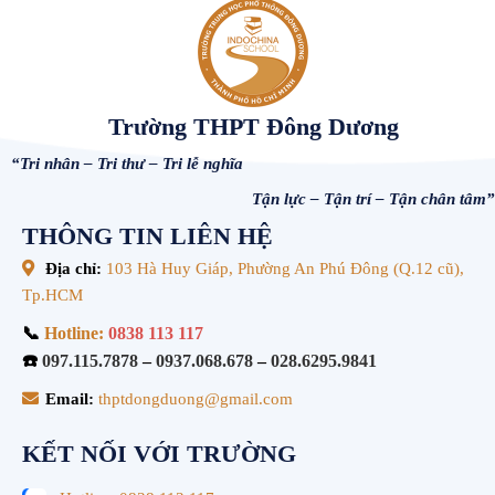
Trường THPT Đông Dương
“Tri nhân – Tri thư – Tri lễ nghĩa
Tận lực – Tận trí – Tận chân tâm”
THÔNG TIN LIÊN HỆ
Địa chỉ:
103 Hà Huy Giáp, Phường An Phú Đông (Q.12 cũ),
Tp.HCM
📞
Hotline:
0838 113 117
☎️
097.115.7878
–
0937.068.678
–
028.6295.9841
Email:
thptdongduong@gmail.com
KẾT NỐI VỚI TRƯỜNG