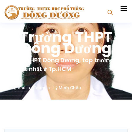
Trường THPT
Đông Dương
Trường THPT Đông Dương, top trường tư
thục tốt nhất ở Tp.HCM
Trang chủ
Team
Lý Minh Châu