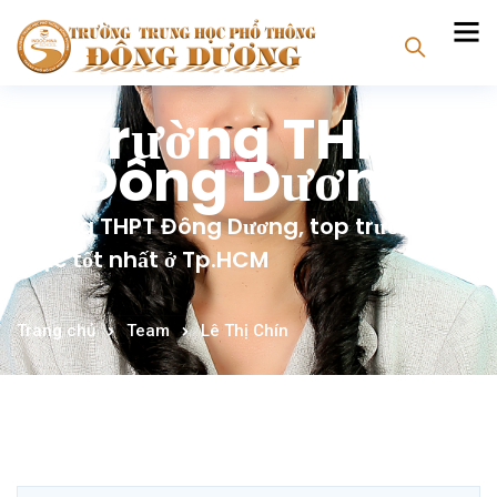
Trường THPT
Đông Dương
Trường THPT Đông Dương, top trường tư
thục tốt nhất ở Tp.HCM
Trang chủ
Team
Lê Thị Chín