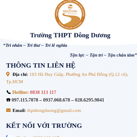
Trường THPT Đông Dương
“Tri nhân – Tri thư – Tri lễ nghĩa
Tận lực – Tận trí – Tận chân tâm”
THÔNG TIN LIÊN HỆ
Địa chỉ:
103 Hà Huy Giáp, Phường An Phú Đông (Q.12 cũ),
Tp.HCM
📞
Hotline:
0838 113 117
☎️
097.115.7878
–
0937.068.678
–
028.6295.9841
Email:
thptdongduong@gmail.com
KẾT NỐI VỚI TRƯỜNG